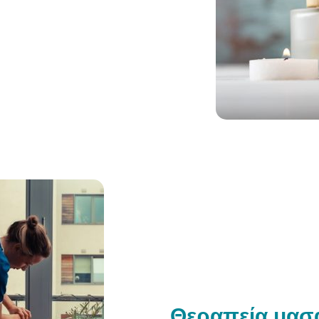
Θεραπεία μασά